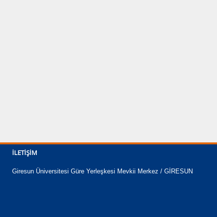
İLETIŞIM
Giresun Üniversitesi Güre Yerleşkesi Mevkii Merkez / GİRESUN